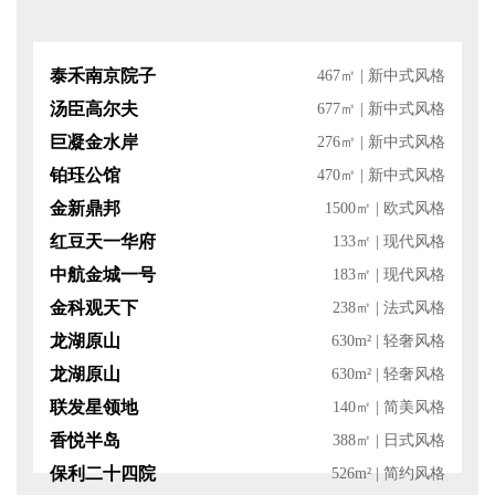
泰禾南京院子
467㎡
|
新中式风格
汤臣高尔夫
677㎡
|
新中式风格
巨凝金水岸
276㎡
|
新中式风格
铂珏公馆
470㎡
|
新中式风格
金新鼎邦
1500㎡
|
欧式风格
红豆天一华府
133㎡
|
现代风格
中航金城一号
183㎡
|
现代风格
金科观天下
238㎡
|
法式风格
龙湖原山
630m²
|
轻奢风格
龙湖原山
630m²
|
轻奢风格
联发星领地
140㎡
|
简美风格
香悦半岛
388㎡
|
日式风格
保利二十四院
526m²
|
简约风格