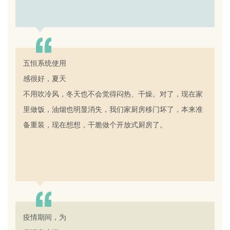
沈先生
杭州 56岁
五恒
系统使用
满意度：
感很好，夏天
不用吹冷风，冬天也不会觉得闷热、干燥。对了，现在家
里做饭，油烟也明显消失，我们家厨房移门坏了，本来准
备重装，现在想想，干脆做个开放式厨房了。
陆女士
上海 62岁
疫情期间，为
满意度：