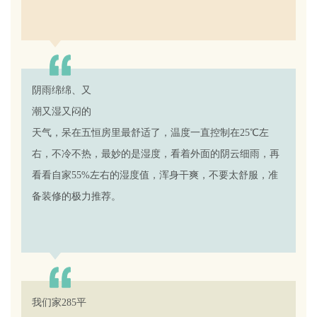
马先生
无锡 37岁
阴雨绵绵、又
满意度：
潮又湿又闷的
天气，呆在
五恒
房里最舒适了，温度一直控制在25℃左
右，不冷不热，最妙的是湿度，看着外面的阴云细雨，再
看看自家55%左右的湿度值，浑身干爽，不要太舒服，准
备装修的极力推荐。
姚女士
苏州 52岁
我们家285平
满意度：