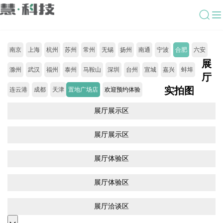
南京
上海
杭州
苏州
常州
无锡
扬州
南通
宁波
合肥
六安
展
滁州
武汉
福州
泰州
马鞍山
深圳
台州
宣城
嘉兴
蚌埠
厅
实拍图
连云港
成都
天津
置地广场店
欢迎预约体验
展厅展示区
展厅展示区
展厅体验区
展厅体验区
展厅洽谈区