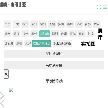
南京
上海
杭州
苏州
常州
无锡
扬州
南通
宁波
合肥
六安
展
滁州
武汉
福州
泰州
马鞍山
深圳
台州
宣城
嘉兴
蚌埠
厅
实拍图
连云港
成都
天津
红星美凯龙店
欢迎预约体验
展厅洽谈区
展厅展示区
×
团建活动